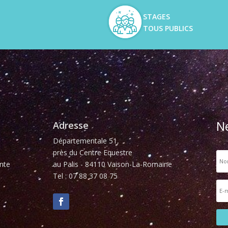
STAGES
TOUS PUBLICS
N
Adresse
Départementale 51,
près du Centre Equestre
nte
au Palis - 84110 Vaison-La-Romaine
Tel : 07 88 37 08 75