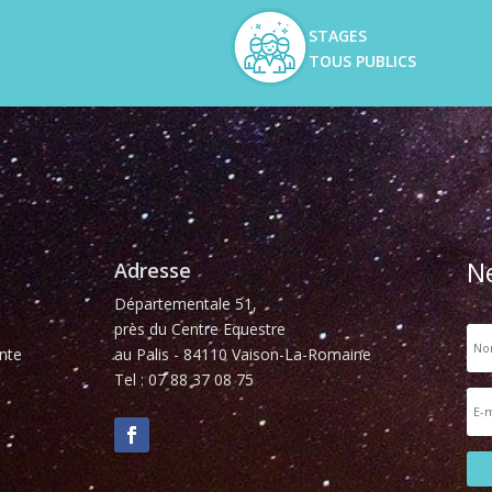
STAGES
TOUS PUBLICS
N
Adresse
Départementale 51,
près du Centre Equestre
nte
au Palis - 84110 Vaison-La-Romaine
Tel : 07 88 37 08 75