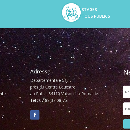
STAGES
TOUS PUBLICS
N
Adresse
Départementale 51,
près du Centre Equestre
nte
au Palis - 84110 Vaison-La-Romaine
Tel : 07 88 37 08 75