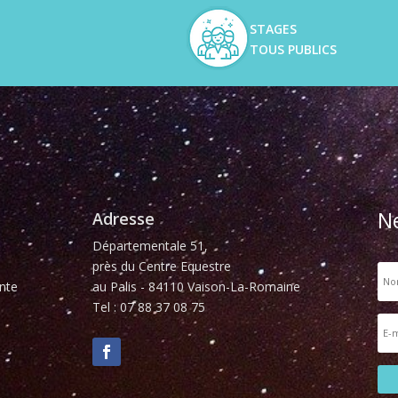
STAGES
TOUS PUBLICS
N
Adresse
Départementale 51,
près du Centre Equestre
nte
au Palis - 84110 Vaison-La-Romaine
Tel : 07 88 37 08 75