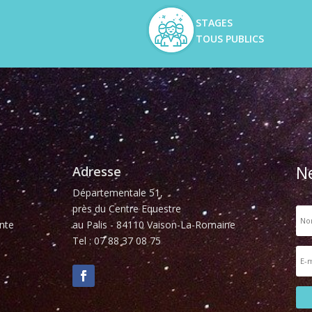
STAGES
TOUS PUBLICS
N
Adresse
Départementale 51,
près du Centre Equestre
nte
au Palis - 84110 Vaison-La-Romaine
Tel : 07 88 37 08 75