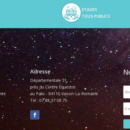
STAGES
TOUS PUBLICS
N
Adresse
Départementale 51,
près du Centre Equestre
nte
au Palis - 84110 Vaison-La-Romaine
Tel : 07 88 37 08 75