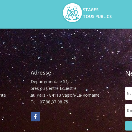
STAGES
TOUS PUBLICS
N
Adresse
Départementale 51,
près du Centre Equestre
nte
au Palis - 84110 Vaison-La-Romaine
Tel : 07 88 37 08 75