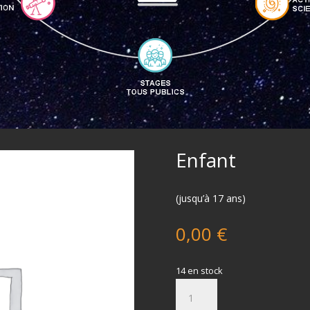
Enfant
(jusqu’à 17 ans)
0,00
€
14 en stock
quantité
de