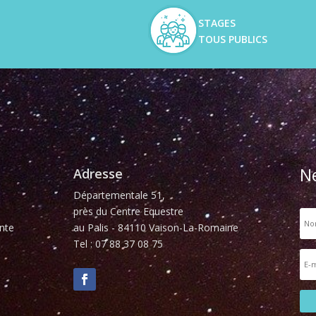
STAGES
TOUS PUBLICS
N
Adresse
Départementale 51,
près du Centre Equestre
nte
au Palis - 84110 Vaison-La-Romaine
Tel : 07 88 37 08 75