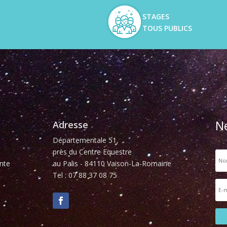
STAGES
TOUS PUBLICS
N
Adresse
Départementale 51,
près du Centre Equestre
nte
au Palis - 84110 Vaison-La-Romaine
Tel : 07 88 37 08 75