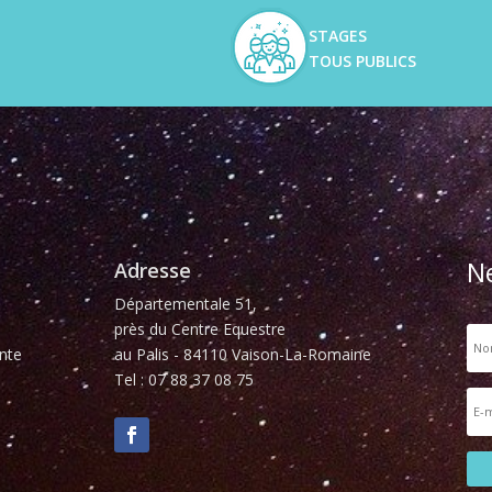
STAGES
TOUS PUBLICS
N
Adresse
Départementale 51,
près du Centre Equestre
nte
au Palis - 84110 Vaison-La-Romaine
Tel : 07 88 37 08 75