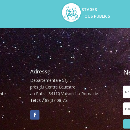
STAGES
TOUS PUBLICS
N
Adresse
Départementale 51,
près du Centre Equestre
nte
au Palis - 84110 Vaison-La-Romaine
Tel : 07 88 37 08 75