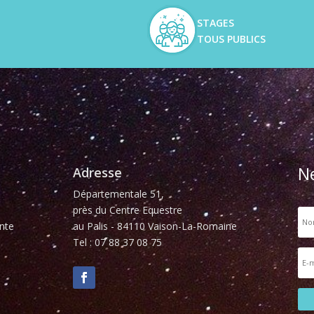
STAGES
TOUS PUBLICS
N
Adresse
Départementale 51,
près du Centre Equestre
nte
au Palis - 84110 Vaison-La-Romaine
Tel : 07 88 37 08 75