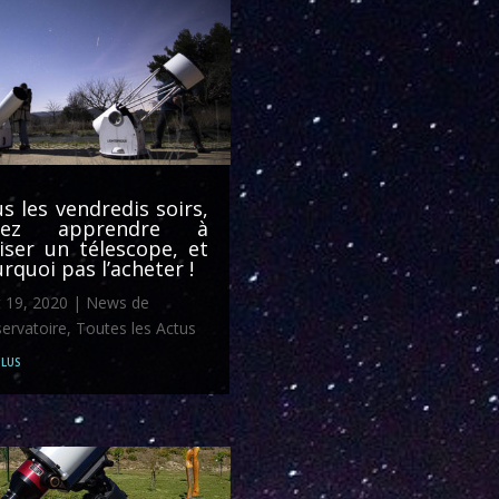
s les vendredis soirs,
nez apprendre à
liser un télescope, et
rquoi pas l’acheter !
 19, 2020
|
News de
servatoire
,
Toutes les Actus
plus