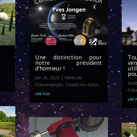
Une distinction pour
Tou
notre président
ve
d’honneur !
uti
pou
Jan 26, 2023
|
News de
Août
l'Observatoire
,
Toutes les Actus
l'Ob
lire plus
lire 