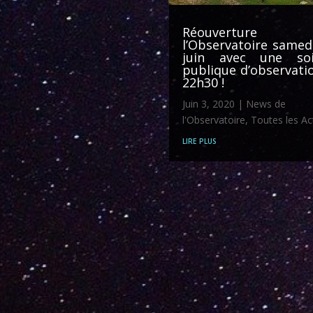
Réouverture 
l’Observatoire samed
juin avec une soi
publique d’observati
22h30 !
Juin 3, 2020
|
News de
l'Observatoire
,
Toutes les Ac
lire plus