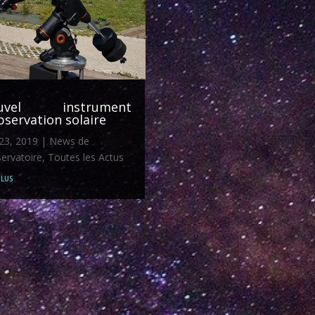
uvel instrument
bservation solaire
23, 2019
|
News de
servatoire
,
Toutes les Actus
plus