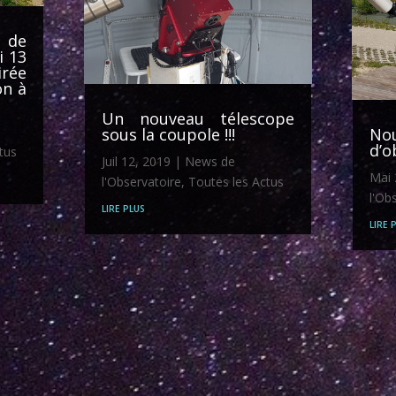
de
i 13
rée
on à
Un nouveau télescope
sous la coupole !!!
No
d’o
tus
Juil 12, 2019
|
News de
Mai 
l'Observatoire
,
Toutes les Actus
l'Ob
lire plus
lire 