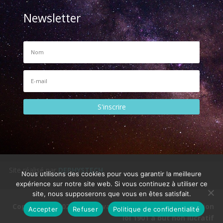
Newsletter
S'inscrire
Site réalisé par
DEPHYSTECH
Nous utilisons des cookies pour vous garantir la meilleure
expérience sur notre site web. Si vous continuez à utiliser ce
site, nous supposerons que vous en êtes satisfait.
Copyright © 2026 - Observatoire de Vaison - Association
Accepter
Refuser
Politique de confidentialité
loi 1901 à but non lucratif