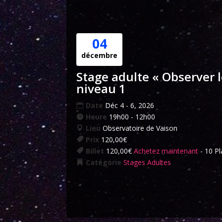
04
décembre
Stage adulte « Observer le
niveau 1
Date
Déc 4 - 6, 2026
Heure
19h00 - 12h00
Lieu
Observatoire de Vaison
Prix
120,00€
Billet
120,00€
Achetez maintenant
- 10 Pl
Catégorie
Stages Adultes