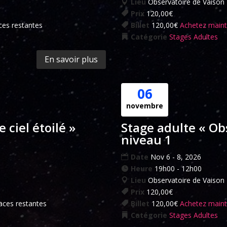
Lieu
Observatoire de Vaison
Prix
120,00€
ces restantes
Billet
120,00€
Achetez main
Catégorie
Stages Adultes
En savoir plus
06
novembre
 ciel étoilé »
Stage adulte « Obs
niveau 1
Date
Nov 6 - 8, 2026
Heure
19h00 - 12h00
Lieu
Observatoire de Vaison
Prix
120,00€
aces restantes
Billet
120,00€
Achetez main
Catégorie
Stages Adultes